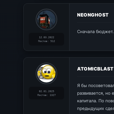
NEONGHOST
Сначала бюджет.
12.03.2022
Постов: 512
ATOMICBLAST
Я бы посоветовал
02.01.2025
развивается, но 
Постов: 1327
капитала. По пов
предыдущих сдел