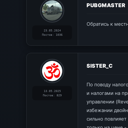
PUBGMASTER
Обратись к местн
23.05.2024
Постов: 1036
SISTER_C
По поводу налог
13.05.2025
и налогами на пр
Постов: 829
управлении (Reve
избежании двойн
сильно повлияет 
только на цене -