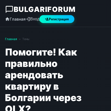
BULGARIFORUM
Главная
Вход
Регистрация
Главная
» Темы
Помогите! Как
правильно
арендовать
квартиру в
Болгарии через
OLX?