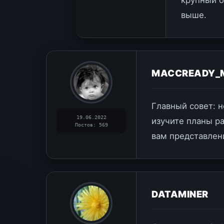
крупный б
выше.
MACCREADY_
Главный совет: н
19.06.2022
изучите планы ра
Постов: 569
вам представлен
DATAMINER