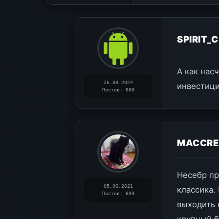
SPIRIT_
А как нас
26.08.2024
инвестици
Постов: 800
MACCR
Несебр пр
05.06.2021
классика.
Постов: 899
выходить 