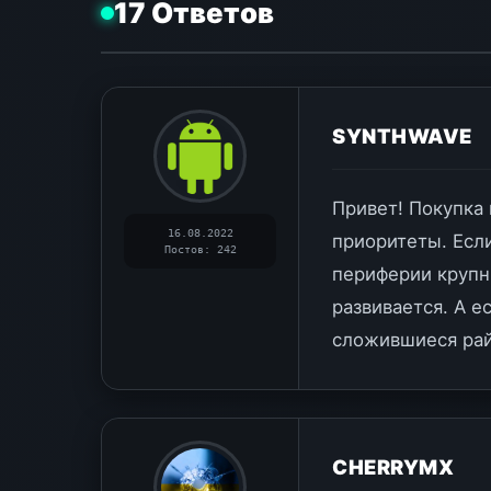
17 Ответов
SYNTHWAVE
Привет! Покупка 
16.08.2022
приоритеты. Если
Постов: 242
периферии крупн
развивается. А е
сложившиеся ра
CHERRYMX