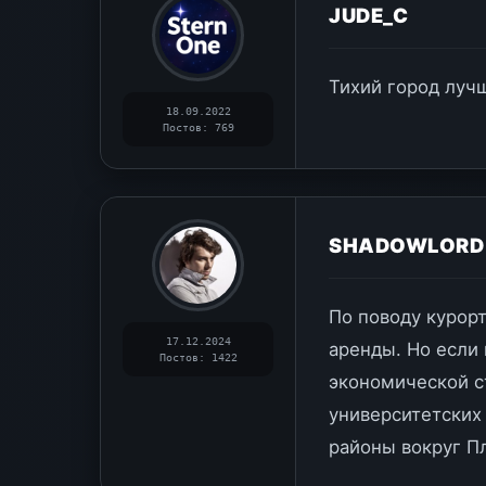
JUDE_C
Тихий город луч
18.09.2022
Постов: 769
SHADOWLORD
По поводу курорт
17.12.2024
аренды. Но если 
Постов: 1422
экономической с
университетских
районы вокруг Пл