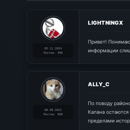
LIGHTNINGX
Привет! Понимаю
05.11.2024
информации сли
Постов: 396
ALLY_C
По поводу район
08.08.2021
Капана остаются
Постов: 968
пределами истор