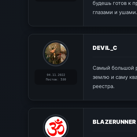
будешь готов к п
глазами и ушами
DEVIL_C
Самый большой р
04.11.2022
землю и саму ква
Постов: 530
реестра.
BLAZERUNNER