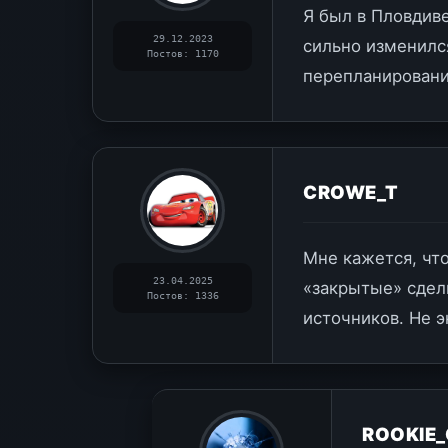
Я был в Пловдиве
29.12.2023
сильно изменился
Постов: 1170
перепланирован
CROWE_T
Мне кажется, что
23.04.2025
«закрытые» сдел
Постов: 1336
источников. Не э
ROOKIE