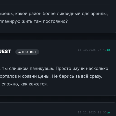
маешь, какой район более ликвидный для аренды,
 планирую жить там постоянно?
15.10.2025 07:41
UEST
В ОТВЕТ
 ты слишком паникуешь. Просто изучи несколько
орталов и сравни цены. Не берись за всё сразу.
к сложно, как кажется.
15.12.2025 01:33