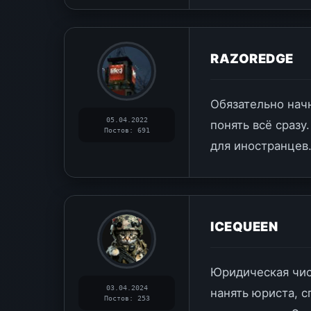
RAZOREDGE
Обязательно нач
05.04.2022
понять всё сразу
Постов: 691
для иностранцев
ICEQUEEN
Юридическая чис
03.04.2024
нанять юриста, 
Постов: 253