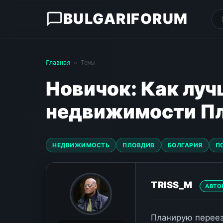
BULGARIFORUM
Главная
» Темы
Новичок: Как луч
недвижимости Пл
НЕДВИЖИМОСТЬ
ПЛОВДИВ
БОЛГАРИЯ
П
TRISS_M
АВТО
Планирую переез