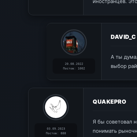
иностранцев. Это
DAVID_
А ты дума
20.08.2022
выбор рай
Постов: 1002
QUAKEPRO
Я бы советовал н
03.09.2023
понимать рыночн
Постов: 888