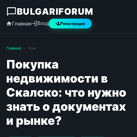
BULGARIFORUM
Главная
Вход
Регистрация
Главная
» Темы
Покупка
недвижимости в
Скалско: что нужно
знать о документах
и рынке?